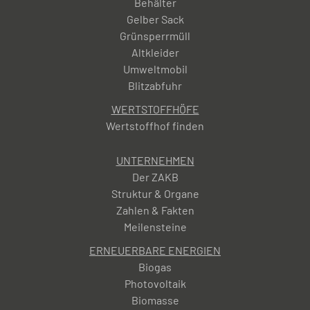
oder Schreibtische etc. Ist der Aufwand zum
Behälter
Ausbauen der elektronischen Gegenstände
Gelber Sack
zu groß, können auch Teile des Möbelstücks –
Grünsperrmüll
zum Beispiel eine Rückwand mit Leuchten –
Altkleider
separat über den Elektroschrott und der
Umweltmobil
Rest als Sperrmüll entsorgt werden.
Blitzabfuhr
WERTSTOFFHÖFE
Wertstoffhof finden
UNTERNEHMEN
Der ZAKB
Struktur & Organe
Zahlen & Fakten
Meilensteine
ERNEUERBARE ENERGIEN
Biogas
Photovoltaik
Biomasse